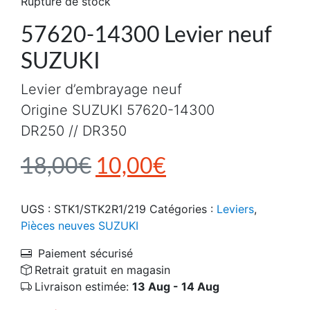
Rupture de stock
57620-14300 Levier neuf
SUZUKI
Levier d’embrayage neuf
Origine SUZUKI 57620-14300
DR250 // DR350
Le prix initial était : 1
Le prix actuel e
18,00
€
10,00
€
UGS :
STK1/STK2R1/219
Catégories :
Leviers
,
Pièces neuves SUZUKI
Paiement sécurisé
Retrait gratuit en magasin
Livraison estimée:
13 Aug - 14 Aug