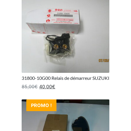
31800-10G00 Relais de démarreur SUZUKI
Le prix initial était : 85,00€.
Le prix actuel est : 40,00€.
85,00
€
40,00
€
PROMO !