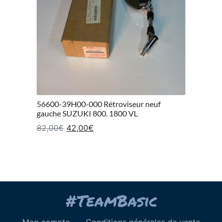
56600-39H00-000 Rétroviseur neuf
gauche SUZUKI 800. 1800 VL
Le prix initial était : 82,00€.
Le prix actuel est : 42,00€.
82,00
€
42,00
€