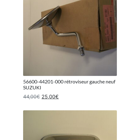
56600-44201-000 rétroviseur gauche neuf
SUZUKI
Le prix initial était : 44,00€.
Le prix actuel est : 25,00€.
44,00
€
25,00
€