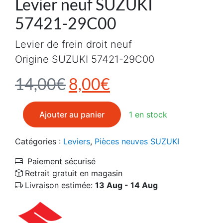
Levier neuf SUZUKI
57421-29C00
Levier de frein droit neuf
Origine SUZUKI 57421-29C00
Le prix initial était : 1
Le prix actuel es
14,00
€
8,00
€
quantité de Levier neuf SUZUKI 57421-29C00
Ajouter au panier
1 en stock
Catégories :
Leviers
,
Pièces neuves SUZUKI
Paiement sécurisé
Retrait gratuit en magasin
Livraison estimée:
13 Aug - 14 Aug