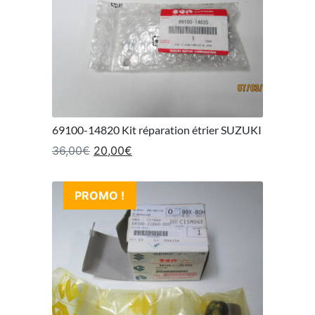
69100-14820 Kit réparation étrier SUZUKI
Le prix initial était : 36,00€.
Le prix actuel est : 20,00€.
36,00
€
20,00
€
PROMO !