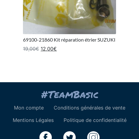
69100-21860 Kit réparation étrier SUZUKI
Le prix initial était : 19,00€.
Le prix actuel est : 12,00€.
19,00
€
12,00
€
Mon compte
Conditions générales de vente
Mentions Légales
Politique de confidentialité