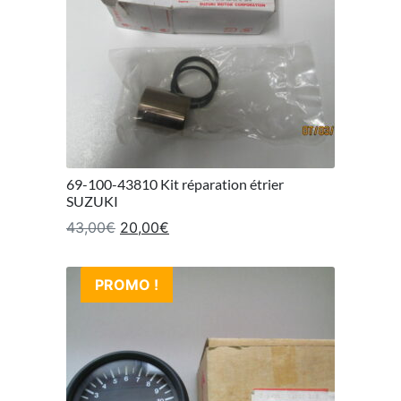
69-100-43810 Kit réparation étrier
SUZUKI
Le prix initial était : 43,00€.
Le prix actuel est : 20,00€.
43,00
€
20,00
€
PROMO !