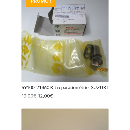
PROMO !
69100-21860 Kit réparation étrier SUZUKI
Le prix initial était : 19,00€.
Le prix actuel est : 12,00€.
19,00
€
12,00
€