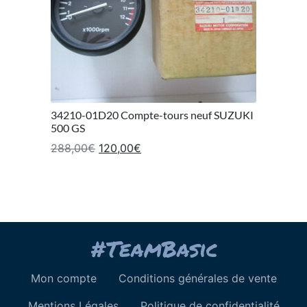
34210-01D20 Compte-tours neuf SUZUKI
500 GS
Le prix initial était : 288,00€.
Le prix actuel est : 120,00€.
288,00
€
120,00
€
Mon compte
Conditions générales de vente
Mentions Légales
Politique de confidentialité