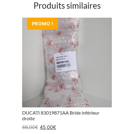
Produits similaires
PROMO !
DUCATI 83019871AA Bride inférieur
droite
Le prix initial était : 66,00€.
Le prix actuel est : 45,00€.
66,00
€
45,00
€