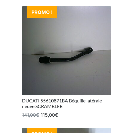
PROMO !
DUCATI 55610871BA Béquille latérale
neuve SCRAMBLER
Le prix initial était : 141,00€.
Le prix actuel est : 115,00€.
141,00
€
115,00
€