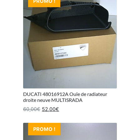
PROMO !
DUCATI 48016912A Ouïe de radiateur
droite neuve MULTISRADA
Le prix initial était : 60,00€.
Le prix actuel est : 52,00€.
60,00
€
52,00
€
PROMO !