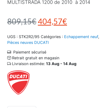
MULTISTRADA 1200 de 2010 à 2014
Le prix initial était :
Le prix actu
809,15
€
404,57
€
UGS :
STK2R2/95
Catégories :
Echappement neuf
,
Pièces neuves DUCATI
Paiement sécurisé
Retrait gratuit en magasin
Livraison estimée:
13 Aug - 14 Aug