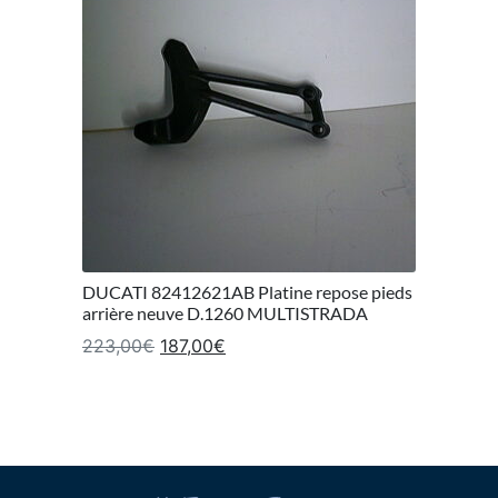
DUCATI 82412621AB Platine repose pieds
arrière neuve D.1260 MULTISTRADA
Le prix initial était : 223,00€.
Le prix actuel est : 187,00€.
223,00
€
187,00
€