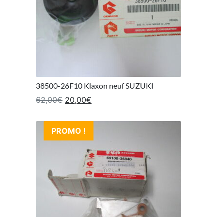
38500-26F10 Klaxon neuf SUZUKI
Le prix initial était : 62,00€.
Le prix actuel est : 20,00€.
62,00
€
20,00
€
PROMO !