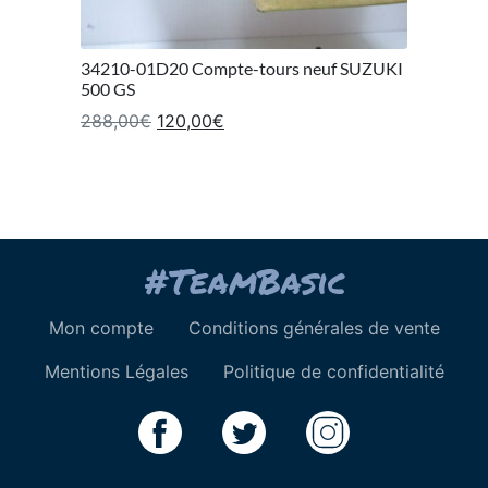
34210-01D20 Compte-tours neuf SUZUKI
500 GS
Le prix initial était : 288,00€.
Le prix actuel est : 120,00€.
288,00
€
120,00
€
Mon compte
Conditions générales de vente
Mentions Légales
Politique de confidentialité