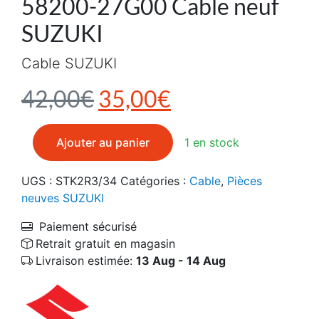
58200-27G00 Cable neuf
SUZUKI
Cable SUZUKI
Le prix initial était : 4
Le prix actuel e
42,00
€
35,00
€
quantité de 58200-27G00 Cable neuf SUZUKI
Ajouter au panier
1 en stock
UGS :
STK2R3/34
Catégories :
Cable
,
Pièces
neuves SUZUKI
Paiement sécurisé
Retrait gratuit en magasin
Livraison estimée:
13 Aug - 14 Aug