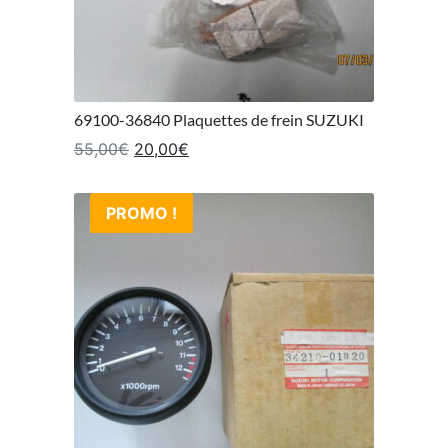
69100-36840 Plaquettes de frein SUZUKI
Le prix initial était : 55,00€.
Le prix actuel est : 20,00€.
55,00
€
20,00
€
PROMO !