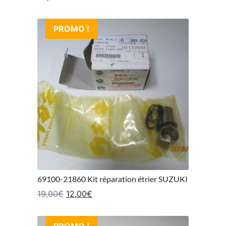
PROMO !
69100-21860 Kit réparation étrier SUZUKI
Le prix initial était : 19,00€.
Le prix actuel est : 12,00€.
19,00
€
12,00
€
PROMO !