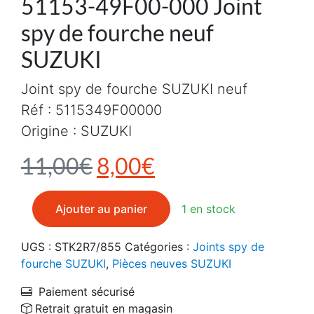
51153-49F00-000 Joint
spy de fourche neuf
SUZUKI
Joint spy de fourche SUZUKI neuf
Réf : 5115349F00000
Origine : SUZUKI
Le prix initial était : 1
Le prix actuel es
11,00
€
8,00
€
quantité de 51153-49F00-000 Joint spy de fourche ne
Ajouter au panier
1 en stock
UGS :
STK2R7/855
Catégories :
Joints spy de
fourche SUZUKI
,
Pièces neuves SUZUKI
Paiement sécurisé
Retrait gratuit en magasin