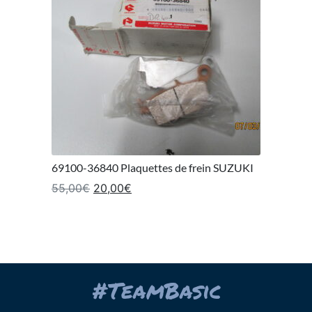
69100-36840 Plaquettes de frein SUZUKI
Le prix initial était : 55,00€.
Le prix actuel est : 20,00€.
55,00
€
20,00
€