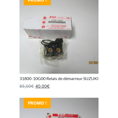
31800-10G00 Relais de démarreur SUZUKI
Le prix initial était : 85,00€.
Le prix actuel est : 40,00€.
85,00
€
40,00
€
PROMO !