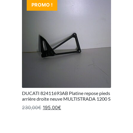
PROMO !
DUCATI 82411693AB Platine repose pieds
arrière droite neuve MULTISTRADA 1200 S
Le prix initial était : 230,00€.
Le prix actuel est : 195,00€.
230,00
€
195,00
€