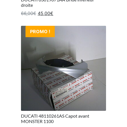
droite
Le prix initial était : 66,00€.
Le prix actuel est : 45,00€.
66,00
€
45,00
€
PROMO !
DUCATI 48110261AS Capot avant
MONSTER 1100