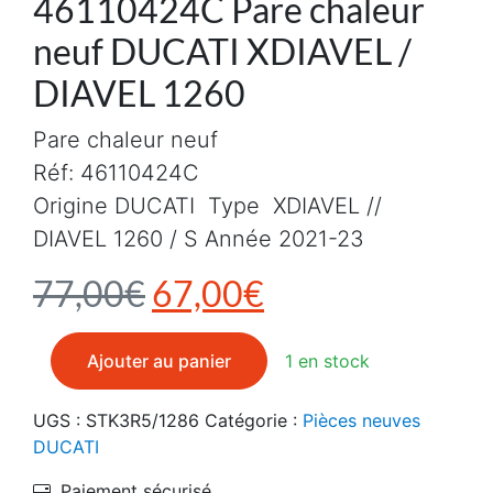
46110424C Pare chaleur
neuf DUCATI XDIAVEL /
DIAVEL 1260
Pare chaleur neuf
Réf: 46110424C
Origine DUCATI Type XDIAVEL //
DIAVEL 1260 / S Année 2021-23
Le prix initial était : 7
Le prix actuel e
77,00
€
67,00
€
quantité de 46110424C Pare chaleur neuf DUCATI XDI
Ajouter au panier
1 en stock
UGS :
STK3R5/1286
Catégorie :
Pièces neuves
DUCATI
Paiement sécurisé