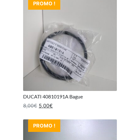
PROMO !
DUCATI 40810191A Bague
Le prix initial était : 8,00€.
Le prix actuel est : 5,00€.
8,00
€
5,00
€
PROMO !