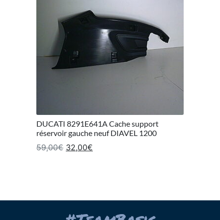
DUCATI 8291E641A Cache support
réservoir gauche neuf DIAVEL 1200
Le prix initial était : 59,00€.
Le prix actuel est : 32,00€.
59,00
€
32,00
€