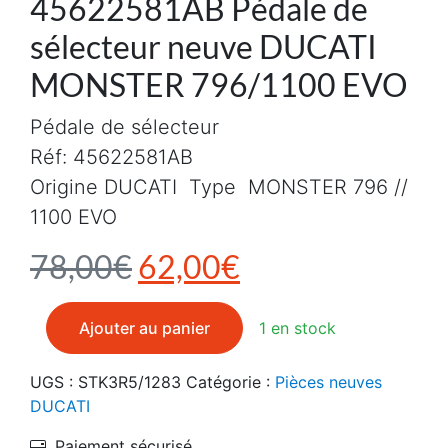
45622581AB Pédale de
sélecteur neuve DUCATI
MONSTER 796/1100 EVO
Pédale de sélecteur
Réf: 45622581AB
Origine DUCATI Type MONSTER 796 //
1100 EVO
Le prix initial était : 7
Le prix actuel e
78,00
€
62,00
€
quantité de 45622581AB Pédale de sélecteur neuve
Ajouter au panier
1 en stock
UGS :
STK3R5/1283
Catégorie :
Pièces neuves
DUCATI
Paiement sécurisé