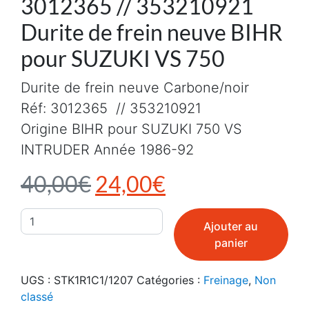
3012365 // 353210921
Durite de frein neuve BIHR
pour SUZUKI VS 750
Durite de frein neuve Carbone/noir
Réf: 3012365 // 353210921
Origine BIHR pour SUZUKI 750 VS
INTRUDER Année 1986-92
Le prix initial était : 4
Le prix actuel e
40,00
€
24,00
€
quantité de 3012365 // 353210921 Durite de frein ne
Ajouter au
panier
UGS :
STK1R1C1/1207
Catégories :
Freinage
,
Non
classé