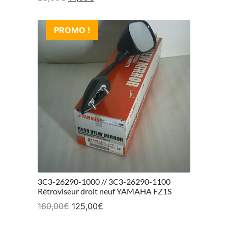
PROMO !
3C3-26290-1000 // 3C3-26290-1100
Rétroviseur droit neuf YAMAHA FZ1S
Le prix initial était : 160,00€.
Le prix actuel est : 125,00€.
160,00
€
125,00
€