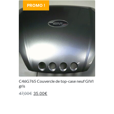
PROMO !
C46G765 Couvercle de top-case neuf GIVI
gris
Le prix initial était : 47,00€.
Le prix actuel est : 35,00€.
47,00
€
35,00
€