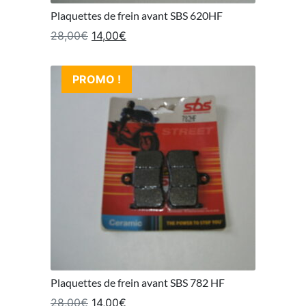
Plaquettes de frein avant SBS 620HF
Le prix initial était : 28,00€.
Le prix actuel est : 14,00€.
28,00
€
14,00
€
PROMO !
Plaquettes de frein avant SBS 782 HF
Le prix initial était : 28,00€.
Le prix actuel est : 14,00€.
28,00
€
14,00
€