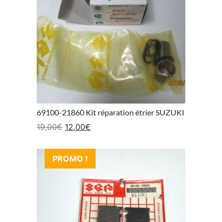
69100-21860 Kit réparation étrier SUZUKI
Le prix initial était : 19,00€.
Le prix actuel est : 12,00€.
19,00
€
12,00
€
PROMO !