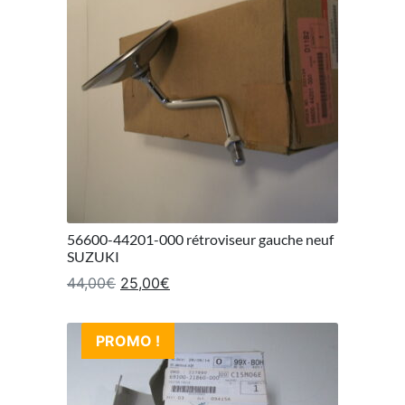
56600-44201-000 rétroviseur gauche neuf
SUZUKI
Le prix initial était : 44,00€.
Le prix actuel est : 25,00€.
44,00
€
25,00
€
PROMO !