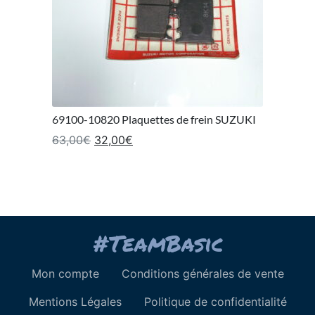
69100-10820 Plaquettes de frein SUZUKI
Le prix initial était : 63,00€.
Le prix actuel est : 32,00€.
63,00
€
32,00
€
Mon compte
Conditions générales de vente
Mentions Légales
Politique de confidentialité