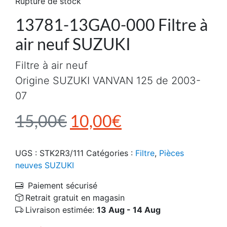
Rupture de stock
13781-13GA0-000 Filtre à
air neuf SUZUKI
Filtre à air neuf
Origine SUZUKI VANVAN 125 de 2003-
07
Le prix initial était : 1
Le prix actuel e
15,00
€
10,00
€
UGS :
STK2R3/111
Catégories :
Filtre
,
Pièces
neuves SUZUKI
Paiement sécurisé
Retrait gratuit en magasin
Livraison estimée:
13 Aug - 14 Aug