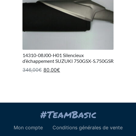
14310-08J00-H01 Silencieux
d’échappement SUZUKI 750GSX-S.750GSR
Le prix initial était : 346,00€.
Le prix actuel est : 80,00€.
346,00
€
80,00
€
Mon compte
Conditions générales de vente