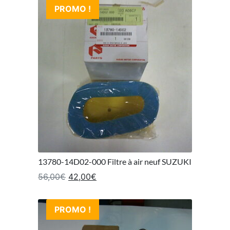
PROMO !
13780-14D02-000 Filtre à air neuf SUZUKI
Le prix initial était : 56,00€.
Le prix actuel est : 42,00€.
56,00
€
42,00
€
PROMO !