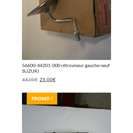
56600-44201-000 rétroviseur gauche neuf
SUZUKI
Le prix initial était : 44,00€.
Le prix actuel est : 25,00€.
44,00
€
25,00
€
PROMO !