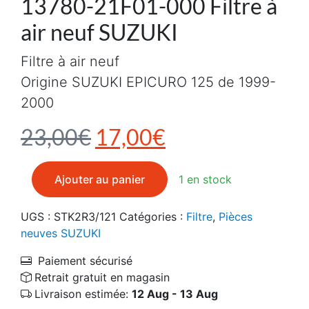
13780-21F01-000 Filtre à
air neuf SUZUKI
Filtre à air neuf
Origine SUZUKI EPICURO 125 de 1999-
2000
Le prix initial était : 2
Le prix actuel e
23,00
€
17,00
€
quantité de 13780-21F01-000 Filtre à air neuf SUZUKI
Ajouter au panier
1 en stock
UGS :
STK2R3/121
Catégories :
Filtre
,
Pièces
neuves SUZUKI
Paiement sécurisé
Retrait gratuit en magasin
Livraison estimée:
12 Aug - 13 Aug