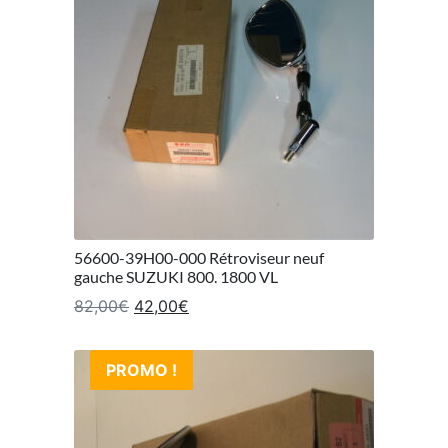
56600-39H00-000 Rétroviseur neuf
gauche SUZUKI 800. 1800 VL
Le prix initial était : 82,00€.
Le prix actuel est : 42,00€.
82,00
€
42,00
€
PROMO !