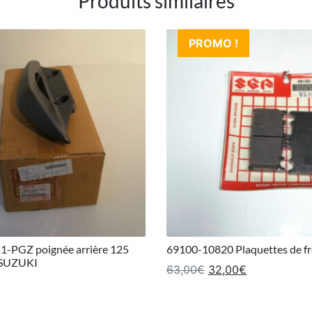
Produits similaires
PROMO !
-PGZ poignée arrière 125
69100-10820 Plaquettes de f
SUZUKI
Le prix initial était 
Le prix actue
63,00
€
32,00
€