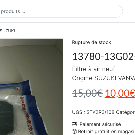
ts
f SUZUKI
Rupture de stock
13780-13G02-0
Filtre à air neuf
Origine SUZUKI VANVA
Le prix 
15,00
€
10,00
UGS :
STK2R3/108
Catégor
Paiement sécurisé
Retrait gratuit en magasi