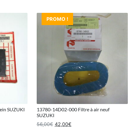
PROMO !
rein SUZUKI
13780-14D02-000 Filtre à air neuf
SUZUKI
: 63,00€.
l est : 32,00€.
Le prix initial était : 56,00€.
Le prix actuel est : 42,00€.
56,00
€
42,00
€