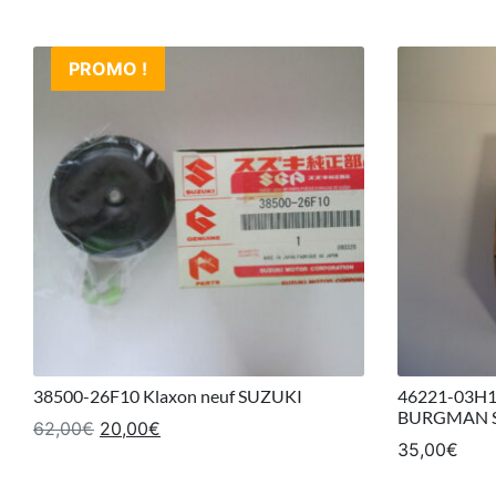
PROMO !
38500-26F10 Klaxon neuf SUZUKI
46221-03H11
BURGMAN 
Le prix initial était : 62,00€.
Le prix actuel est : 20,00€.
62,00
€
20,00
€
35,00
€