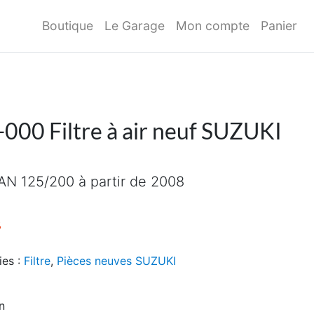
Boutique
Le Garage
Mon compte
Panier
00 Filtre à air neuf SUZUKI
N 125/200 à partir de 2008
initial était : 15,00€.
Le prix actuel est : 10,00€.
€
ies :
Filtre
,
Pièces neuves SUZUKI
n