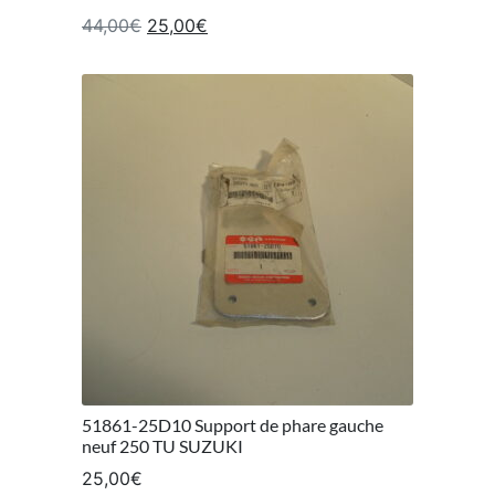
Le prix initial était : 44,00€.
Le prix actuel est : 25,00€.
44,00
€
25,00
€
51861-25D10 Support de phare gauche
neuf 250 TU SUZUKI
25,00
€