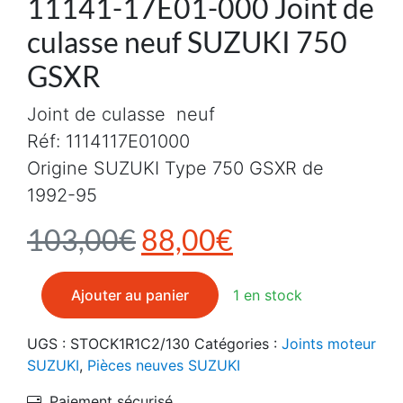
11141-17E01-000 Joint de
culasse neuf SUZUKI 750
GSXR
Joint de culasse neuf
Réf: 1114117E01000
Origine SUZUKI Type 750 GSXR de
1992-95
Le prix initial était :
Le prix actuel
103,00
€
88,00
€
quantité de 11141-17E01-000 Joint de culasse neuf S
Ajouter au panier
1 en stock
UGS :
STOCK1R1C2/130
Catégories :
Joints moteur
SUZUKI
,
Pièces neuves SUZUKI
Paiement sécurisé