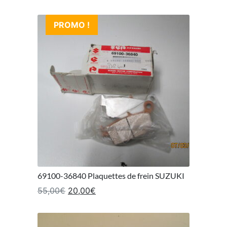
PROMO !
69100-36840 Plaquettes de frein SUZUKI
Le prix initial était : 55,00€.
Le prix actuel est : 20,00€.
55,00
€
20,00
€