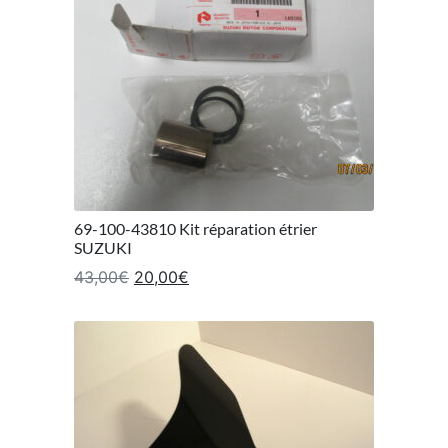
69-100-43810 Kit réparation étrier
SUZUKI
Le prix initial était : 43,00€.
Le prix actuel est : 20,00€.
43,00
€
20,00
€