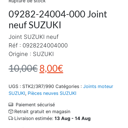
Rupture de stock
09282-24004-000 Joint
neuf SUZUKI
Joint SUZUKI neuf
Réf : 0928224004000
Origine : SUZUKI
Le prix initial était : 1
Le prix actuel es
10,00
€
8,00
€
UGS :
STK2/3R7/990
Catégories :
Joints moteur
SUZUKI
,
Pièces neuves SUZUKI
Paiement sécurisé
Retrait gratuit en magasin
Livraison estimée:
13 Aug - 14 Aug