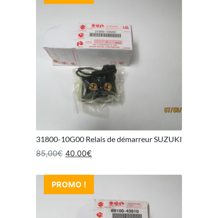
31800-10G00 Relais de démarreur SUZUKI
Le prix initial était : 85,00€.
Le prix actuel est : 40,00€.
85,00
€
40,00
€
PROMO !